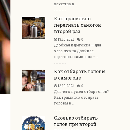
качества в …
Как правильно
перегнать самогон
второй раз
13.10.2021
0
Дробная перегонка — для
чего нужна Двойная
перегонка самогона – …
Как отбирать головы
в самогоне
12.10.2021
0
Для чего нужен отбор голов?
Как грамотно отбирать
головы в …
Сколько отбирать
голов при второй