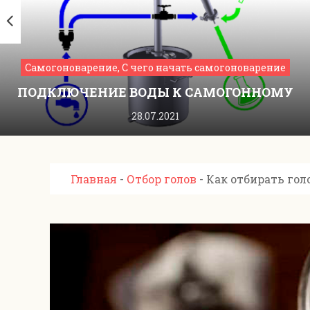
Самогоноварение, С чего начать самогоноварение
ПОДКЛЮЧЕНИЕ ВОДЫ К САМОГОННОМУ
АППАРАТУ
28.07.2021
Главная
-
Отбор голов
-
Как отбирать гол