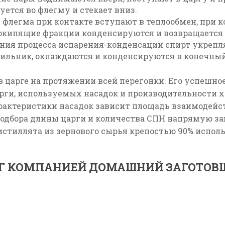
уется во флегму и стекает вниз.
и флегма при контакте вступают в теплообмен, при 
окипящие фракции конденсируются и возвращается 
ения процесса испарения-конденсации спирт укрепля
ильник, охлаждаются и конденсируются в конечный
 царге на протяжении всей перегонки. Его успешно
рги, используемых насадок и производительности х
арактеристики насадок зависит площадь взаимодейс
подбора длины царги и количества СПН напрямую за
истиллята из зернового сырья крепостью 90% испол
РГ КОМПАНИЕЙ ДОМАШНИЙ ЗАГОТОВ