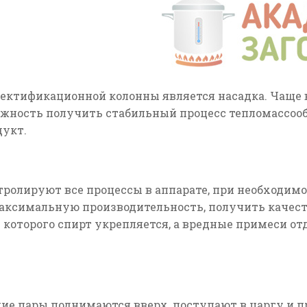
ктификационной колонны является насадка. Чаще в
ожность получить стабильный процесс тепломассоо
дукт.
ролируют все процессы в аппарате, при необходимо
максимальную производительность, получить качест
е которого спирт укрепляется, а вредные примеси о
ие пары поднимаются вверх, поступают в царгу и п