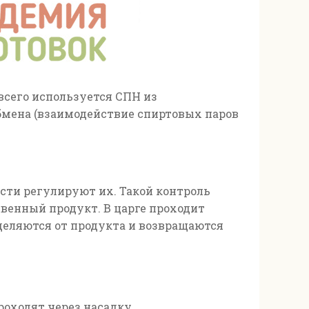
сего используется СПН из
бмена (взаимодействие спиртовых паров
сти регулируют их. Такой контроль
венный продукт. В царге проходит
тделяются от продукта и возвращаются
роходят через насадку.